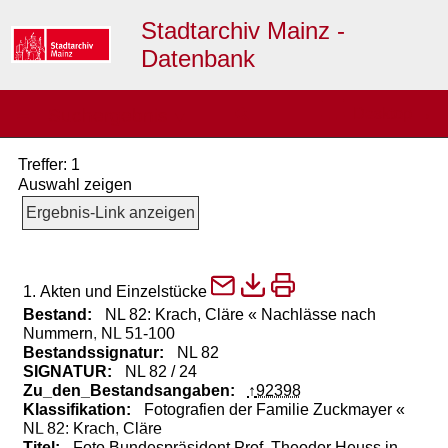
Stadtarchiv Mainz -
Datenbank
≡
Suchergebnis
Desktop →
▼
Treffer: 1
Auswahl zeigen
Ergebnis-Link anzeigen
1. Akten und Einzelstücke
Bestand:
NL 82: Krach, Cläre « Nachlässe nach
Nummern, NL 51-100
Bestandssignatur:
NL 82
SIGNATUR:
NL 82 / 24
Zu_den_Bestandsangaben:
92398
Klassifikation:
Fotografien der Familie Zuckmayer «
NL 82: Krach, Cläre
Titel:
Foto
Bundespräsident
Prof.
Theodor
Heuss
in