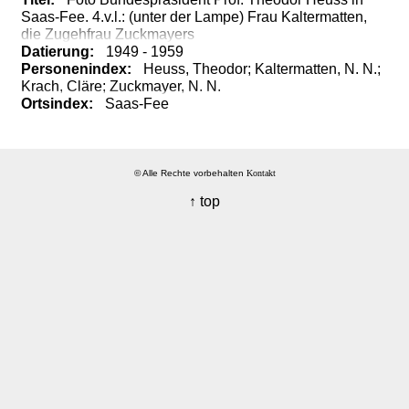
Saas-
Fee.
4.v.l.:
(unter
der
Lampe)
Frau
Kaltermatten,
die
Zugehfrau
Zuckmayers
Datierung:
1949 - 1959
Personenindex:
Heuss, Theodor;
Kaltermatten, N. N.;
Krach, Cläre;
Zuckmayer, N. N.
Ortsindex:
Saas-Fee
© Alle Rechte vorbehalten
Kontakt
↑ top