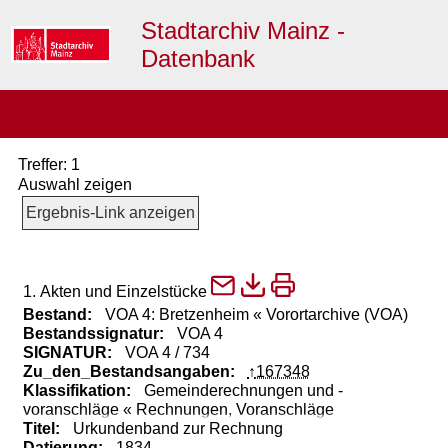
Stadtarchiv Mainz -
Datenbank
≡
Suchergebnis
Desktop →
▼
Treffer: 1
Auswahl zeigen
Ergebnis-Link anzeigen
1. Akten und Einzelstücke
Bestand:
VOA 4: Bretzenheim « Vorortarchive (VOA)
Bestandssignatur:
VOA 4
SIGNATUR:
VOA 4 / 734
Zu_den_Bestandsangaben:
167348
Klassifikation:
Gemeinderechnungen und -
voranschläge « Rechnungen, Voranschläge
Titel:
Urkundenband
zur
Rechnung
Datierung:
1834