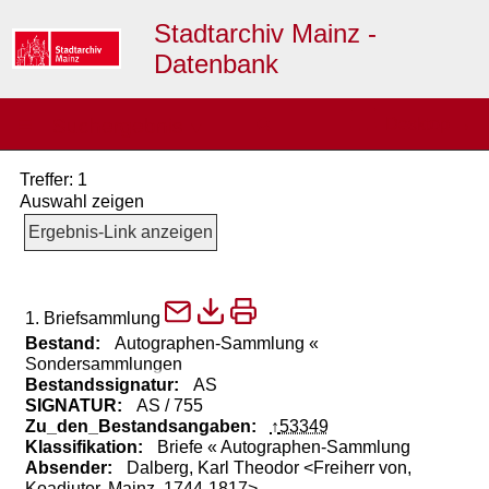
Stadtarchiv Mainz -
Datenbank
≡
Suchergebnis
Desktop →
▼
Treffer: 1
Auswahl zeigen
Ergebnis-Link anzeigen
1. Briefsammlung
Bestand:
Autographen-Sammlung «
Sondersammlungen
Bestandssignatur:
AS
SIGNATUR:
AS / 755
Zu_den_Bestandsangaben:
53349
Klassifikation:
Briefe « Autographen-Sammlung
Absender:
Dalberg, Karl Theodor <Freiherr von,
Koadjutor, Mainz, 1744-1817>