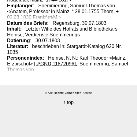
Empfänger:
Soemmerring, Samuel Thomas von
<Anatom, Professor in Mainz, * 28.01.1755 Thorn, +
02.03.1830 Frankfurt/M.>
Datum des Briefs:
Regensburg, 30.07.1803
Inhalt:
Letzter
Wille
des
Hofrats
und
Bibliothekars
Heinse;
Verdienste
Soemmerings
Datierung:
30.07.1803
Literatur:
beschrieben
in:
Stargardt-
Katalog
620
Nr.
1035
Personenindex:
Heinse, N. N.;
Karl Theodor <Mainz,
Erzbischof> |
GND:118720961
;
Soemmerring, Samuel
Thomas von
© Alle Rechte vorbehalten
Kontakt
↑ top