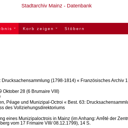
Stadtarchiv Mainz - Datenbank
ebnis
Korb zeigen
Stöbern
›
›
3: Drucksachensammlung (1798-1814) « Französisches Archiv 1
9 Oktober 28 (6 Brumaire VIII)
9
en, Péage und Munizipal-Octroi « Best. 63: Drucksachensamml
ss
des
Vollziehungsdirektoriums
ung
eines
Munizipaloctrois
in
Mainz
(im
Anhang:
Arrêté
der
Zent
berg
vom
17
Frimaire
VIII/
08.12.1799)
,
14
S.