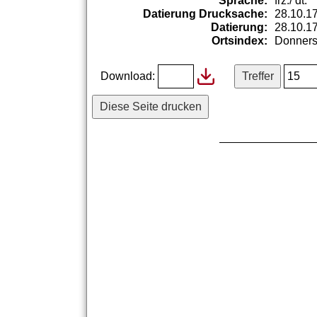
Sprache:
frz./
dt.
Datierung Drucksache:
28.10.1
Datierung:
28.10.1
Ortsindex:
Donners
Download:
Diese Seite drucken