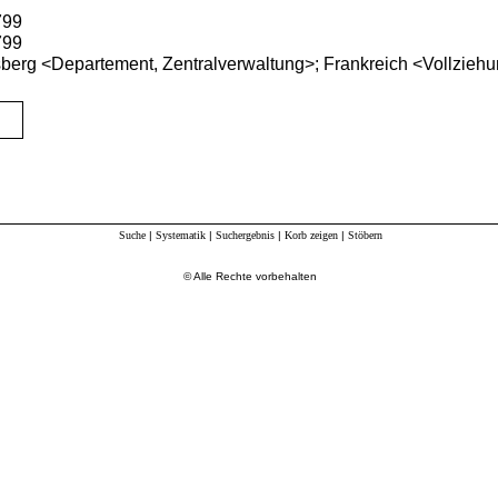
799
799
berg <Departement, Zentralverwaltung>;
Frankreich <Vollzieh
Suche
|
Systematik
|
Suchergebnis
|
Korb zeigen
|
Stöbern
© Alle Rechte vorbehalten