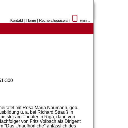
Kontakt
|
Home
|
Rechercheauswahl
Mobil →
51-300
heiratet
mit
Rosa
Maria
Naumann,
geb.
usbildung
u.
a.
bei
Richard
Strauß
in
meister
am
Theater
in
Riga,
dann
von
achfolger
von
Fritz
Volbach
als
Dirigent
um
"
Das
Unaufhörliche"
anlässlich
des