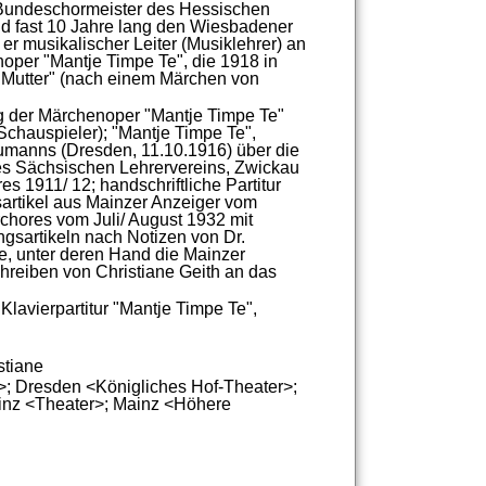
Bundeschormeister
des
Hessischen
nd
fast
10
Jahre
lang
den
Wiesbadener
er
musikalischer
Leiter
(Musiklehrer)
an
noper
"
Mantje
Timpe
Te"
,
die
1918
in
Mutter"
(nach
einem
Märchen
von
g
der
Märchenoper
"
Mantje
Timpe
Te"
Schauspieler)
; "
Mantje
Timpe
Te"
,
umanns
(Dresden,
11.10.1916)
über
die
es
Sächsischen
Lehrervereins,
Zwickau
res
1911/
12;
handschriftliche
Partitur
artikel
aus
Mainzer
Anzeiger
vom
chores
vom
Juli/
August
1932
mit
ngsartikeln
nach
Notizen
von
Dr.
e,
unter
deren
Hand
die
Mainzer
hreiben
von
Christiane
Geith
an
das
Klavierpartitur
"
Mantje
Timpe
Te"
,
stiane
>;
Dresden <Königliches Hof-Theater>;
nz <Theater>;
Mainz <Höhere