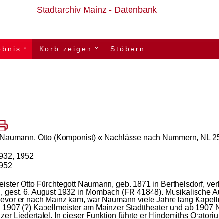
Stadtarchiv Mainz - Datenbank
ebnis
Korb zeigen
Stöbern
›
›
 Naumann, Otto (Komponist) « Nachlässe nach Nummern, NL 2
1932, 1952
1952
eister
Otto
Fürchtegott
Naumann,
geb.
1871
in
Berthelsdorf,
ver
,
gest.
6.
August
1932
in
Mombach
(FR
41848)
.
Musikalische
A
evor
er
nach
Mainz
kam,
war
Naumann
viele
Jahre
lang
Kapell
s
1907
(?)
Kapellmeister
am
Mainzer
Stadttheater
und
ab
1907
N
zer
Liedertafel.
In
dieser
Funktion
führte
er
Hindemiths
Oratori