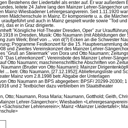
igen
Bestehens
der
Liedertafel
als
erster
auf.
Er
war
außerdem
undes,
leitete
24
Jahre
lang
den
Mainzer
Lehrer-
Sängerchor
u
en
Mainz-
Wiesbadener
Lehrergesangverein.
Seit
1.11.1920
war
eren
Mädchenschule
in
Mainz.
Er
komponierte
u.
a.
die
Märche
n
uraufgeführt
und
auch
in
Mainz
gespielt
wurde
sowie
"
Tod
und
n)
,
das
er
in
Graz
dirigierte.
mheft
"
Königliche
Hof-
Theater
Dresden,
Oper"
zur
Uraufführun
9.1918
in
Dresden,
Musik:
Otto
Naumann
(mit
Abbildungen
der
ung
zum
Werk;
Brief
von
...
von
d(
?)
Ecken
an
die
Schwester
Na
rung;
Programme
Festkonzert
für
die
15.
Hauptversammlung
d
908
und
Zweites
Vereinskonzert
des
Mainzer
Lehrer-
Sängercho
des
"
Gruß
an
Steiermark"
von
Dora
und
Otto
Naumann;
Zeitungs
10
"
Das
Lehrerkonzert"
;
Vereinsbote
des
Mainzer
Lehrer-
Sänger
auf
Otto
Naumann;
maschinenschriftliche
Abschriften
von
Zeitu
Naumann
(Bruder
von
Otto
Naumann)
:
Mainzer
Dirigentenköpf
fel
...
betr.
Otto
Naumann,
[27.12.1952]
;
Ablieferungsliste
und
Sc
eater
Mainz
vom
2.8.1998
betr.
Abgabe
der
Unterlagen
von
Otto
Naumann
an
BPS
abgegeben:
BPSF/
20299-
20300;
1
1916
und
2
Textbücher
dazu
verbleiben
im
Staatstheater
, Otto;
Naumann, Rosa Maria;
Naumann, Gotthold;
Geith, Chri
Mainzer Lehrer-Sängerchor>;
Wiesbaden <Lehrergesangverein
 <Sächsischer Lehrerverein>;
Mainz <Mainzer Liedertafel>;
Mai
nschule>