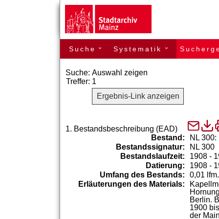
Suche
Systematik
Sucherg
›
›
Suche:
Auswahl zeigen
Treffer:
1
Ergebnis-Link anzeigen
1.
Bestandsbeschreibung (EAD)
Bestand:
NL 300:
Bestandssignatur:
NL 300
Bestandslaufzeit:
1908 - 
Datierung:
1908 - 
Umfang des Bestands:
0,01 lfm.
Erläuterungen des Materials:
Kapellm
Hornung
Berlin.
B
1900
bi
der
Main