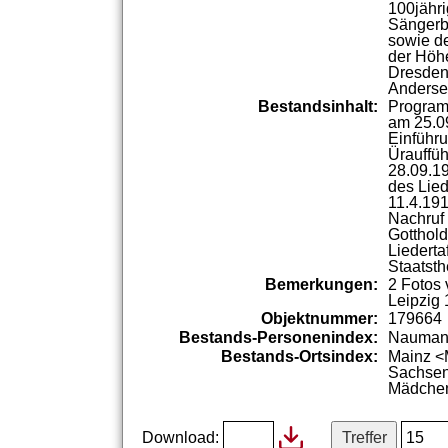
100jähr
Sängerb
sowie
d
der
Höh
Dresde
Anderse
Bestandsinhalt:
Program
am
25.0
Einführ
Ürauffüh
28.09.1
des
Lie
11.4.19
Nachruf
Gotthold
Liederta
Staatsth
Bemerkungen:
2
Fotos
Leipzig
Objektnummer:
179664
Bestands-Personenindex:
Naumann
Bestands-Ortsindex:
Mainz <
Sachsen
Mädche
Download: