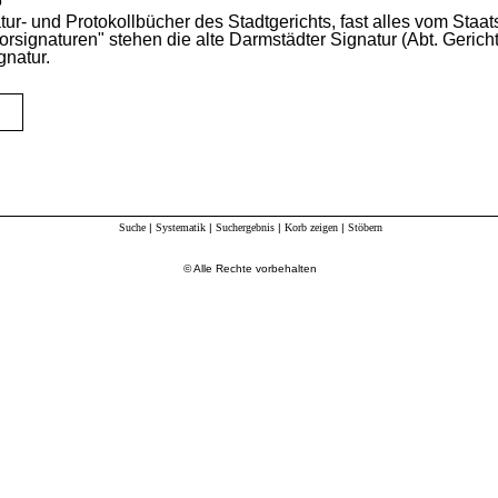
6
tur-
und
Protokollbücher
des
Stadtgerichts,
fast
alles
vom
Staat
orsignaturen"
stehen
die
alte
Darmstädter
Signatur
(Abt.
Gerich
gnatur.
Suche
|
Systematik
|
Suchergebnis
|
Korb zeigen
|
Stöbern
© Alle Rechte vorbehalten