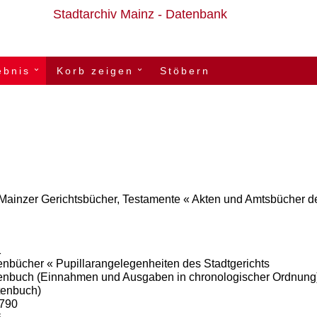
Stadtarchiv Mainz - Datenbank
ebnis
Korb zeigen
Stöbern
›
›
 Mainzer Gerichtsbücher, Testamente « Akten und Amtsbücher der 
1
nbücher « Pupillarangelegenheiten des Stadtgerichts
enbuch
(Einnahmen
und
Ausgaben
in
chronologischer
Ordnung
tenbuch)
1790