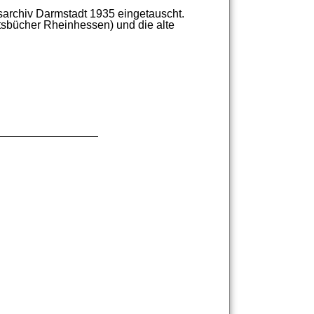
sarchiv
Darmstadt
1935
eingetauscht.
tsbücher
Rheinhessen)
und
die
alte