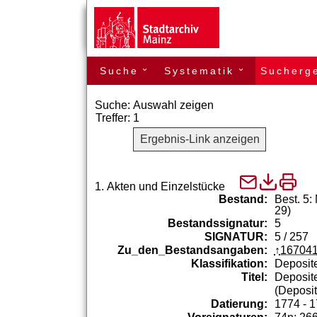
Suche
Systematik
Sucherg
›
›
Suche:
Auswahl zeigen
Treffer:
1
Ergebnis-Link anzeigen
1.
Akten und Einzelstücke
Bestand:
Best. 5:
29)
Bestandssignatur:
5
SIGNATUR:
5 / 257
Zu_den_Bestandsangaben:
16704
Klassifikation:
Deposite
Titel:
Deposit
(Deposi
Datierung:
1774 - 