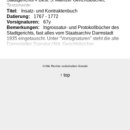
Testamente
Titel:
Insatz-
und
Kontraktenbuch
Datierung:
1767 - 1772
Vorsignaturen:
67y
Bemerkungen:
Ingrossatur-
und
Protokollbücher
des
Stadtgerichts,
fast
alles
vom
Staatsarchiv
Darmstadt
1935
eingetauscht.
Unter
"
Vorsignaturen"
steht
die
alte
Darmstädter
Signatur
(Abt.
Gerichtsbücher
Rheinhessen)
© Alle Rechte vorbehalten
Kontakt
↑ top