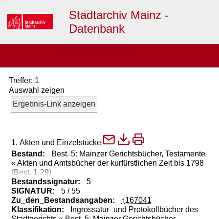
Stadtarchiv Mainz -
Datenbank
≡
Suchergebnis
Desktop →
▼
Treffer: 1
Auswahl zeigen
Ergebnis-Link anzeigen
1. Akten und Einzelstücke
Bestand:
Best. 5: Mainzer Gerichtsbücher, Testamente
« Akten und Amtsbücher der kurfürstlichen Zeit bis 1798
(Best. 1-29)
Bestandssignatur:
5
SIGNATUR:
5 / 55
Zu_den_Bestandsangaben:
167041
Klassifikation:
Ingrossatur- und Protokollbücher des
Stadtgerichts « Best. 5: Mainzer Gerichtsbücher,