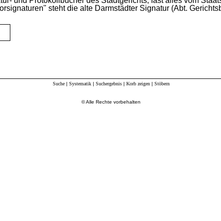
tur-
und
Protokollbücher
des
Stadtgerichts,
fast
alles
vom
Staat
orsignaturen"
steht
die
alte
Darmstädter
Signatur
(Abt.
Gerichts
Suche
|
Systematik
|
Suchergebnis
|
Korb zeigen
|
Stöbern
© Alle Rechte vorbehalten