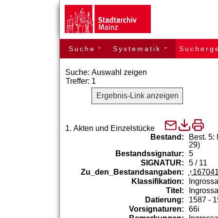
Suche
Systematik
Sucherg
›
›
Suche:
Auswahl zeigen
Treffer:
1
Ergebnis-Link anzeigen
1.
Akten und Einzelstücke
Bestand:
Best. 5:
29)
Bestandssignatur:
5
SIGNATUR:
5 / 11
Zu_den_Bestandsangaben:
16704
Klassifikation:
Ingrossa
Titel:
Ingross
Datierung:
1587 - 
Vorsignaturen:
66i