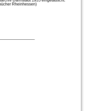
sarchiv
Darmstadt
1935
eingetauscht.
bücher
Rheinhessen)