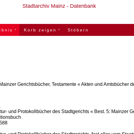
Stadtarchiv Mainz - Datenbank
ebnis
Korb zeigen
Stöbern
›
›
 Mainzer Gerichtsbücher, Testamente « Akten und Amtsbücher der 
1
tur- und Protokollbücher des Stadtgerichts « Best. 5: Mainzer 
ationsbuch
1588