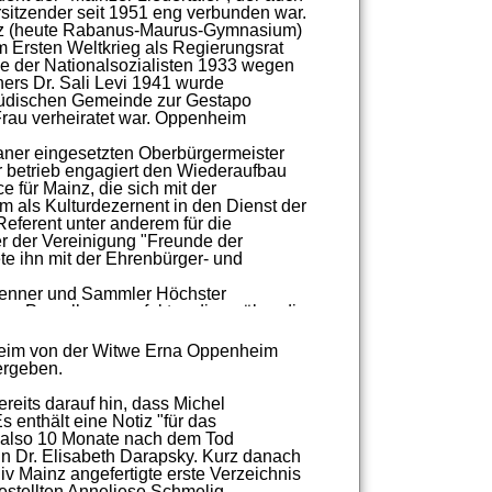
sitzender
seit
1951
eng
verbunden
war.
z
(heute
Rabanus-
Maurus-
Gymnasium)
m
Ersten
Weltkrieg
als
Regierungsrat
e
der
Nationalsozialisten
1933
wegen
ners
Dr.
Sali
Levi
1941
wurde
üdischen
Gemeinde
zur
Gestapo
Frau
verheiratet
war.
Oppenheim
aner
eingesetzten
Oberbürgermeister
r
betrieb
engagiert
den
Wiederaufbau
ce
für
Mainz,
die
sich
mit
der
im
als
Kulturdezernent
in
den
Dienst
der
Referent
unter
anderem
für
die
r
der
Vereinigung
"
Freunde
der
te
ihn
mit
der
Ehrenbürger-
und
enner
und
Sammler
Höchster
hen
Porzellanmanufaktur,
die
er
über
die
ammlung
Mainzer
Barock
im
eim
von
der
Witwe
Erna
Oppenheim
ort
Garmisch-
Partenkirchen.
ergeben.
ereits
darauf
hin,
dass
Michel
Es
enthält
eine
Notiz
"
für
das
also
10
Monate
nach
dem
Tod
in
Dr.
Elisabeth
Darapsky.
Kurz
danach
iv
Mainz
angefertigte
erste
Verzeichnis
stellten
Anneliese
Schmelig