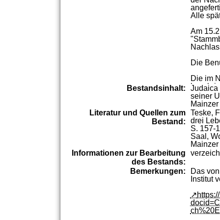
angeferti
Alle
spä
Am
15.2
"
Stamm
Nachlas
Die
Ben
Die
im
N
beschri
Bestandsinhalt:
Judaica
14
etc.)
.
seiner
U
Damit
w
Mainzer
verbarg
Literatur und Quellen zum
Teske,
F
Reichsv
drei
Leb
Bestand:
Deportat
S.
157-
1
Mainzer
Saal,
Wo
deportie
Mainzer
Informationen zur Bearbeitung
verzeich
In
der
Fo
des Bestands:
Bündels
Bemerkungen:
Das
von
Institut
v
Im
Jahr
selben
A
https:
Datenb
docid=
zitiert
wo
ch%20En
der
Fasz
fortlauf