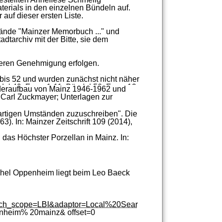
terials
in
den
einzelnen
Bündeln
auf.
r
auf
dieser
ersten
Liste.
ände
"
Mainzer
Memorbuch
..."
und
tadtarchiv
mit
der
Bitte,
sie
dem
eren
Genehmigung
erfolgen.
bis
52
und
wurden
zunächst
nicht
näher
del
49,
Fasz.
1-
11;
Bündel
50,
Fasz.
12-
eraufbau
von
Mainz
1946-
1962
und
Carl
Zuckmayer;
Unterlagen
zur
wertvolle
Unterlagen
sich
dahinter
in
seiner
Zeit
als
Verbindungsmann
der
rtigen
Umständen
zuzuschreiben"
.
Die
anfertigte
bzw.
anfertigen
musste:
u.
a.
63)
.
In:
Mainzer
Zeitschrift
109
(2014)
,
von
Gesprächen
Oppenheims
mit
der
iftwechsel
mit
emigrierten
bzw.
d
das
Höchster
Porzellan
in
Mainz.
In:
dergestalt,
dass
die
Unterlagen
eines
hel
Oppenheim
liegt
beim
Leo
Baeck
Archiv-
Datenbank
Faust
übertragen,
im
hnet
und
die
Titelaufnahmen
über
die
ndes,
der
schon
häufig
genutzt
und
ch_scope=LBI&adaptor=Local%20Sear
naturen
49-
52
und
die
Nummerierung
nheim%
20mainz&
offset=0
ntstanden
die
heute
gültigen
,
30.
Und
somit
folgte
beispielsweise