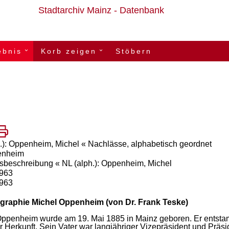
Stadtarchiv Mainz - Datenbank
ebnis
Korb zeigen
Stöbern
›
›
.): Oppenheim, Michel « Nachlässe, alphabetisch geordnet
enheim
sbeschreibung « NL (alph.): Oppenheim, Michel
1963
1963
graphie
Michel
Oppenheim
(von
Dr.
Frank
Teske)
Oppenheim
wurde
am
19.
Mai
1885
in
Mainz
geboren.
Er
entsta
r
Herkunft.
Sein
Vater
war
langjähriger
Vizepräsident
und
Präsi