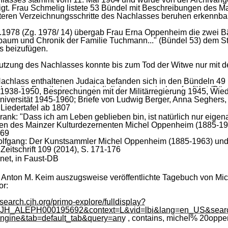
gt.
Frau
Schmelig
listete
53
Bündel
mit
Beschreibungen
des
Ma
teren
Verzeichnungsschritte
des
Nachlasses
beruhen
erkennba
.1978
(Zg.
1978/
14)
übergab
Frau
Erna
Oppenheim
die
zwei
B
baum
und
Chronik
der
Familie
Tuchmann..."
(Bündel
53)
dem
S
s
beizufügen.
utzung
des
Nachlasses
konnte
bis
zum
Tod
der
Witwe
nur
mit
d
achlass
enthaltenen
Judaica
befanden
sich
in
den
Bündeln
49
eben,
die
Faszikel
wurden
lediglich
nummerisch
aufgeführt
(Bün
1938-
1950,
Besprechungen
mit
der
Militärregierung
1945,
Wied
niversität
1945-
1960;
Briefe
von
Ludwig
Berger,
Anna
Seghers,
ar
anhand
des
Nachlassverzeichnisses
nicht
erkennbar,
welch
Liedertafel
ab
1807
en.
Es
handelte
sich
um
Niederschriften,
die
Michel
Oppenheim
rank:
"
Dass
ich
am
Leben
geblieben
bin,
ist
natürlich
nur
eigena
ereinigung
der
Juden
zur
Gestapo
in
den
Jahren
1941
bis
1943
en
des
Mainzer
Kulturdezernenten
Michel
Oppenheim
(1885-
19
ions-
und
Auswanderungslisten
der
Mainzer
Juden,
Protokolle
69
Gestapo
in
seiner
Eigenschaft
als
Verbindungsmann
oder
Schr
lfgang:
Der
Kunstsammler
Michel
Oppenheim
(1885-
1963)
un
rten
Mainzer
Familien.
Zeitschrift
109
(2014)
,
S.
171-
176
net,
in
Faust-
DB
lgezeit
wurde
der
Nachlass
in
Archivkartons
verpackt
und
zwar
in
einem
Karton
untergebracht
wurden.
Anton
M.
Keim
auszugsweise
veröffentlichte
Tagebuch
von
Mic
or:
e
2003
wurde
das
von
Frau
Schmelig
erstellte
Verzeichnis
in
die
rbeitsschritt
wurden
auch
die
Judaica-
Faszikel
einzeln
verzeic
//search.cjh.org/primo-explore/fulldisplay?
ank
recherchierbar
gemacht.
Um
eine
Neusignierung
des
Besta
CJH_ALEPH000195692&context=L&vid=lbi&lang=en_US&sear
rden
war,
zu
verhindern,
wurden
die
usprünglichen
Bündel-
Sig
gine&tab=default_tab&query=any
,
contains,
michel%
20oppe
ikel
1-
30
beibehalten
und
mit
Kommata
zusammengeführt,
so
e
enden
und
kartonübergreifenden
Judaica-
Signaturen
49,
1
bis
52