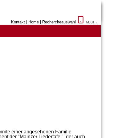
Kontakt
|
Home
|
Rechercheauswahl
Mobil →
mmte
einer
angesehenen
Familie
dent
der
"
Mainzer
Liedertafel"
,
der
auch