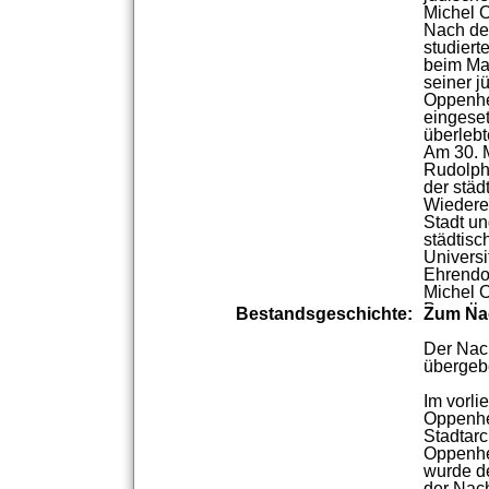
Michel
Nach
d
studiert
beim
Ma
seiner
j
Oppenh
eingeset
überlebt
Am
30.
Rudolp
der
städ
Wiedere
Stadt
un
städtisc
Universi
Ehrendo
Michel
Porzella
Bestandsgeschichte:
Zum
Na
Kriegsze
Landes
Der
Nac
Dr.
h.
c.
übergeb
Im
vorli
Oppenh
Stadtarc
Oppenh
wurde
d
der
Nac