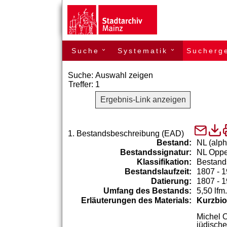
Suche
Systematik
Sucherg
›
›
Suche:
Auswahl zeigen
Treffer:
1
Ergebnis-Link anzeigen
1.
Bestandsbeschreibung (EAD)
Bestand:
NL (alph
Bestandssignatur:
NL Opp
Klassifikation:
Bestand
Bestandslaufzeit:
1807 - 
Datierung:
1807 - 
Umfang des Bestands:
5,50 lfm.
Erläuterungen des Materials:
Kurzbio
Michel
jüdische