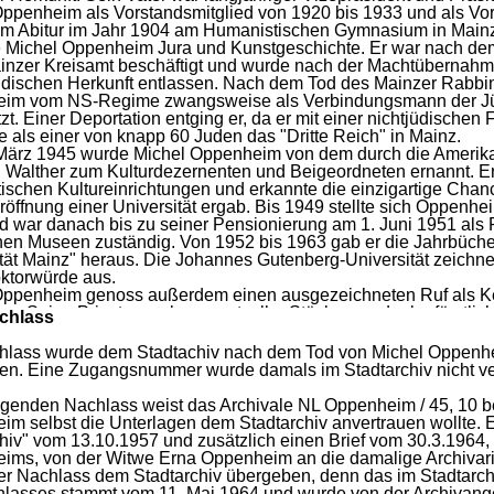
Oppenheim
als
Vorstandsmitglied
von
1920
bis
1933
und
als
Vor
em
Abitur
im
Jahr
1904
am
Humanistischen
Gymnasium
in
Main
e
Michel
Oppenheim
Jura
und
Kunstgeschichte.
Er
war
nach
de
inzer
Kreisamt
beschäftigt
und
wurde
nach
der
Machtübernahm
üdischen
Herkunft
entlassen.
Nach
dem
Tod
des
Mainzer
Rabbi
eim
vom
NS-
Regime
zwangsweise
als
Verbindungsmann
der
J
zt.
Einer
Deportation
entging
er,
da
er
mit
einer
nichtjüdischen
e
als
einer
von
knapp
60
Juden
das
"
Dritte
Reich"
in
Mainz.
März
1945
wurde
Michel
Oppenheim
von
dem
durch
die
Amerik
h
Walther
zum
Kulturdezernenten
und
Beigeordneten
ernannt.
E
tischen
Kultureinrichtungen
und
erkannte
die
einzigartige
Chan
röffnung
einer
Universität
ergab.
Bis
1949
stellte
sich
Oppenhe
d
war
danach
bis
zu
seiner
Pensionierung
am
1.
Juni
1951
als
hen
Museen
zuständig.
Von
1952
bis
1963
gab
er
die
Jahrbüche
tät
Mainz"
heraus.
Die
Johannes
Gutenberg-
Universität
zeichne
ktorwürde
aus.
Oppenheim
genoss
außerdem
einen
ausgezeichneten
Ruf
als
K
ns.
Seine
Privatsammlung
wertvoller
Stücke
aus
der
kurfürstlic
chlass
it
gerettet
hatte,
bildet
heute
einen
wichtigen
Bestandteil
der
S
museum
Mainz.
hlass
wurde
dem
Stadtachiv
nach
dem
Tod
von
Michel
Oppenh
Michel
Oppenheim
verstarb
am
31.
Mai
1963
in
seinem
Urlaubs
en.
Eine
Zugangsnummer
wurde
damals
im
Stadtarchiv
nicht
v
egenden
Nachlass
weist
das
Archivale
NL
Oppenheim
/
45,
10
b
eim
selbst
die
Unterlagen
dem
Stadtarchiv
anvertrauen
wollte.
hiv"
vom
13.10.1957
und
zusätzlich
einen
Brief
vom
30.3.1964,
eims,
von
der
Witwe
Erna
Oppenheim
an
die
damalige
Archivar
er
Nachlass
dem
Stadtarchiv
übergeben,
denn
das
im
Stadtarch
hlasses
stammt
vom
11.
Mai
1964
und
wurde
von
der
Archivange