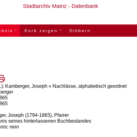
Stadtarchiv Mainz - Datenbank
ebnis
Korb zeigen
Stöbern
›
›
.): Kamberger, Joseph « Nachlässe, alphabetisch geordnet
erger
1865
1865
er,
Joseph
(1794-
1865)
,
Pfarrer
hnis
seines
hinterlassenen
Buchbestandes
nis:
nein