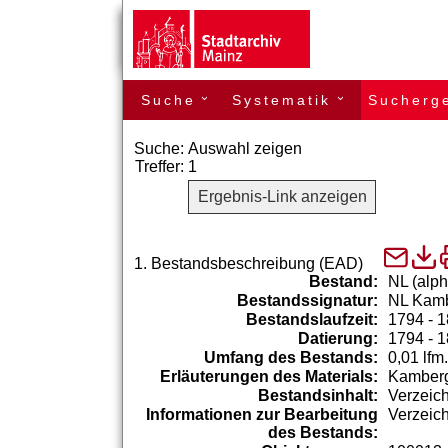
Suche
Systematik
Sucherg
›
›
Suche:
Auswahl zeigen
Treffer:
1
Ergebnis-Link anzeigen
1.
Bestandsbeschreibung (EAD)
Bestand:
NL (alph
Bestandssignatur:
NL Kamb
Bestandslaufzeit:
1794 - 
Datierung:
1794 - 
Umfang des Bestands:
0,01 lfm.
Erläuterungen des Materials:
Kamberg
Bestandsinhalt:
Verzeic
Informationen zur Bearbeitung
Verzeich
des Bestands: