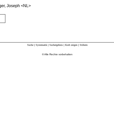
er, Joseph <NL>
Suche
|
Systematik
|
Suchergebnis
|
Korb zeigen
|
Stöbern
© Alle Rechte vorbehalten