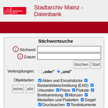
Stadtarchiv Mainz -
Datenbank
≡
Suche
Desktop →
▼
Stichwortsuche
Stichwort
Datum
Verknüpfungen:
„oder”
„und”
Objektarten:
Akten und Einzelstücke
Bestandsbeschreibung (EAD)
Urkunden
Pläne
Plakate
Briefsammlung
Münzen
Medaillen und Plaketten
Siegel
Drucksachen
Tondokumente